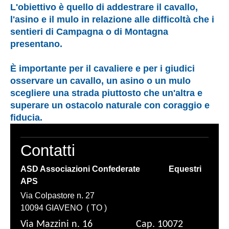
L'obiettivo è quello di addestrare il cavallo,
l'asino e il mulo in relazione alle difficoltà che i
sentieri di Campagna o di Montagna
presentano.
È importante per il cavaliere e per i giudici
osservare un cavallo, un asino o un mulo
scegliere una strada piuttosto che un'altra e
superare un ostacolo naturale con coraggio e
fiducia.
Contatti
ASD Associazioni Confederate Equestri
APS
Via Colpastore n. 27
10094 GIAVENO ( TO )
Via Mazzini n. 16 Cap. 10072