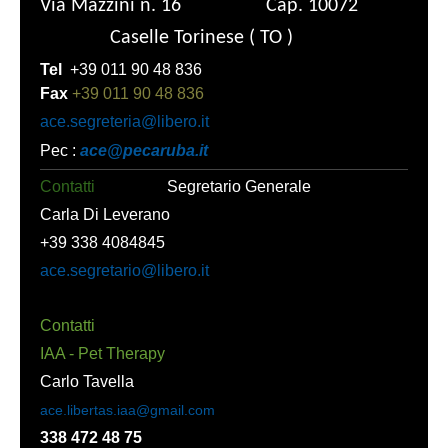
Via Mazzini n. 16 Cap. 10072
Caselle Torinese ( TO )
Tel
+39 011 90 48 836
Fax
+39 011 90 48 836
ace.segreteria@libero.it
Pec :
ace@pecaruba.it
Contatti
Segretario Generale
Carla Di Leverano
+39 338 4084845
ace.segretario@libero.it
Contatti
IAA - Pet Therapy
Carlo Tavella
ace.libertas.iaa@gmail.com
338 472 48 75