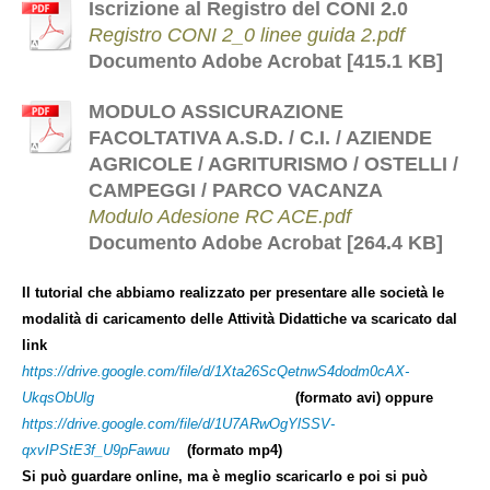
Iscrizione al Registro del CONI 2.0
Registro CONI 2_0 linee guida 2.pdf
Documento Adobe Acrobat [415.1 KB]
MODULO ASSICURAZIONE
FACOLTATIVA A.S.D. / C.I. / AZIENDE
AGRICOLE / AGRITURISMO / OSTELLI /
CAMPEGGI / PARCO VACANZA
Modulo Adesione RC ACE.pdf
Documento Adobe Acrobat [264.4 KB]
Il tutorial che abbiamo realizzato per presentare alle società le
modalità di caricamento delle Attività Didattiche va scaricato dal
link
https://drive.google.com/file/d/1Xta26ScQetnwS4dodm0cAX-
UkqsObUlg
(formato avi)
oppure
https://drive.google.com/file/d/1U7ARwOgYlSSV-
qxvIPStE3f_U9pFawuu
(formato mp4)
Si può guardare online, ma è meglio scaricarlo e poi si può